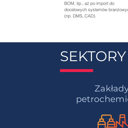
BOM, itp., aż po import do
docelowych systemów branżowy
(np. DMS, CAD).
SEKTORY
Zakład
petrochemi