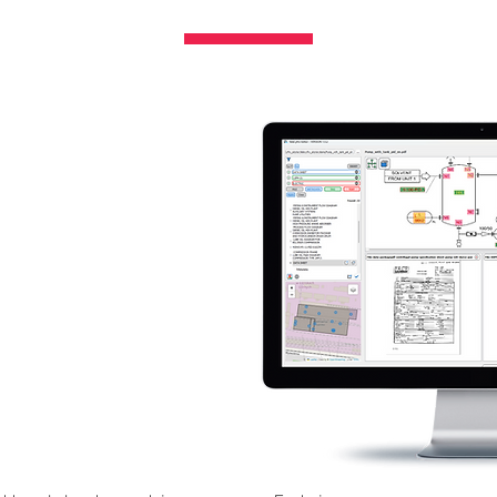
y krok do
owego
a