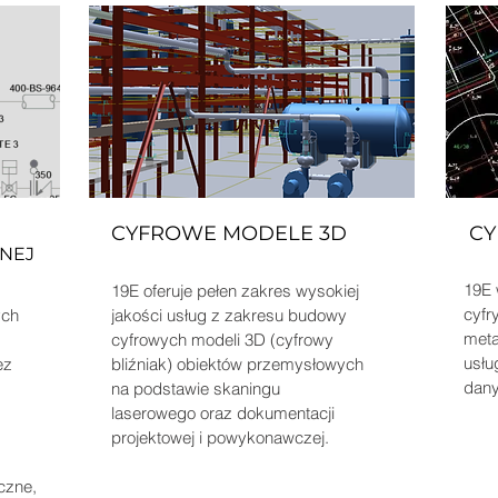
CYFROWE MODELE 3D
CY
NEJ
19E 
19E oferuje pełen zakres wysokiej
cyfr
ych
jakości usług z zakresu budowy
meta
cyfrowych modeli 3D (cyfrowy
usłu
ez
bliźniak) obiektów przemysłowych
dany
na podstawie skaningu
laserowego oraz dokumentacji
projektowej i powykonawczej.
czne,