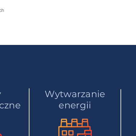
ch
y
Wytwarzanie
czne
energii