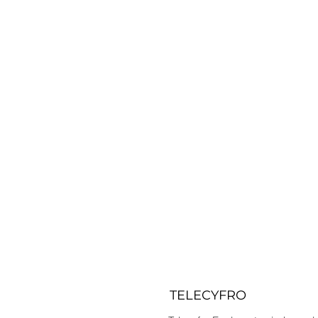
Niedrogi, pierwsz
budowy cyfr
bliźniak
TELECYFRO