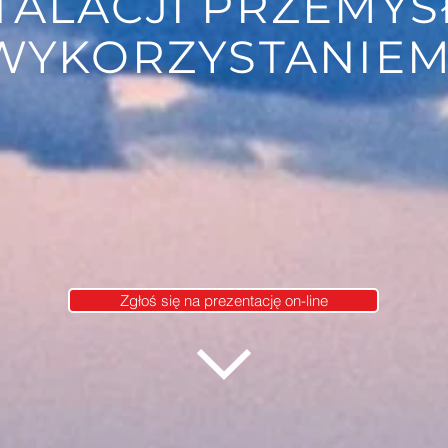
STALACJI PRZEMY
WYKORZYSTANIEM
Zgłoś się na prezentację on-line