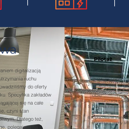
twa
Pilotaż
niem digitalizacją
Zakres:
utrzymania ruchu
Skanowanie próbki ma
Opracowanie propozycj
rowadziliśmy do oferty
Digitalizacja zeskan
ku. Specyfika zakładów
OCR)
Inwentaryzacja całeg
iągającej się na całe
Dostawa instalacja i 
e, czyni stan
Telecyfro
Opracowanie standard
pliwym. Dlatego też,
digitalizacji reszty a
ę, polegającą na