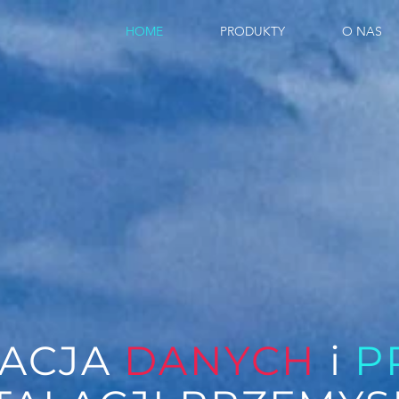
HOME
PRODUKTY
O NAS
ZACJA
DANYCH
i
P