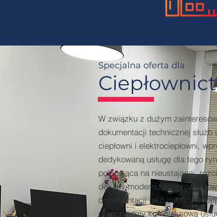
Specjalna oferta dla
Ciepłownic
W związku z dużym zainteresowa
dokumentacji technicznej służb 
ciepłowni i elektrociepłowni, wp
dedykowaną usługę dla tego ryn
polegająca na nieustającej, rozc
dekady modernizacji i rozbudowi
dokumentacji jako całości... wąt
proponujemy kompleksową usług