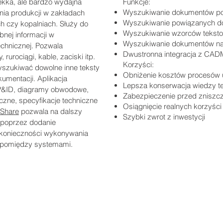
lekka, ale bardzo wydajna
Funkcje:
Wyszukiwanie dokumentów po
nia produkcji w zakładach
Wyszukiwanie powiązanych d
h czy kopalniach. Służy do
Wyszukiwanie wzorców teksto
nej informacji w
Wyszukiwanie dokumentów na 
echnicznej. Pozwala
Dwustronna integracja z CAD
rurociągi, kable, zaciski itp.
​Korzyści:
yszukiwać dowolne inne teksty
Obniżenie kosztów procesów
kumentacji. Aplikacja
Lepsza konserwacja wiedzy te
 P&ID, diagramy obwodowe,
Zabezpieczenie przed zniszc
zne, specyfikacje techniczne
Osiągnięcie realnych korzyści 
Share
pozwala na dalszy
Szybki zwrot z inwestycji
. poprzez dodanie
 konieczności wykonywania
 pomiędzy systemami.