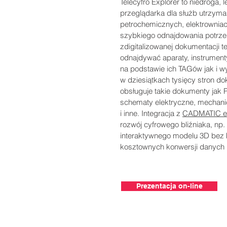
Telecyfro Explorer to niedroga, 
przeglądarka dla służb utrzyma
petrochemicznych, elektrowniac
szybkiego odnajdowania potrzeb
zdigitalizowanej dokumentacji t
odnajdywać aparaty, instrumenty, 
na podstawie ich TAGów jak i w
w dziesiątkach tysięcy stron do
obsługuje takie dokumenty jak
schematy elektryczne, mechanic
i inne. Integracja z
CADMATIC e
rozwój cyfrowego bliźniaka, np
interaktywnego modelu 3D bez
kosztownych konwersji danych
Prezentacja on-line