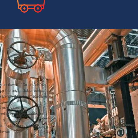
teriałów (5-10mb; A4-A0)
i hierarchii dokumentacji
owanych danych (metadane +
o archiwum
konfiguracja wyszukiwarki
u i rekomendacji dla
rchiwum